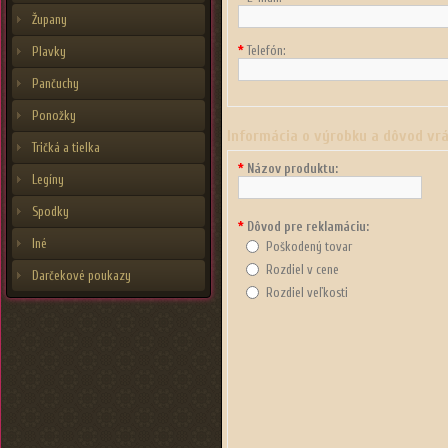
Župany
*
Telefón:
Plavky
Pančuchy
Ponožky
Informácia o výrobku a dôvod vr
Tričká a tielka
*
Názov produktu:
Legíny
Spodky
*
Dôvod pre reklamáciu:
Iné
Poškodený tovar
Rozdiel v cene
Darčekové poukazy
Rozdiel veľkosti