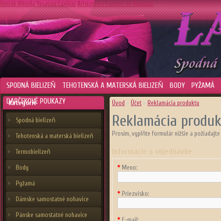
Toprak Altında Yaşayan Canlılar
Aristoteles Eserleri ve Buluşları
SPODNÁ BIELIZEŇ
TEHOTENSKÁ A MATERSKÁ BIELIZEŇ
BODY
PYŽAMÁ
DARČEKOVÉ POUKAZY
Kategórie
Úvod
»
Účet
»
Reklamácia produktu
Reklamácia produ
Spodná bielizeň
Prosím, vyplňte formulár nižšie a požiadajte
Tehotenská a materská bielizeň
Informácie o objednávke
Termobielizeň
Body
*
Meno:
Pyžamá
*
Priezvisko:
Dámske samostatné nohavice
Pánske samostatné nohavice
*
E-mail: