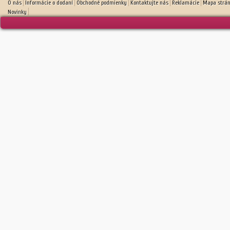
O nás
Informácie o dodaní
Obchodné podmienky
Kontaktujte nás
Reklamácie
Mapa strá
Novinky