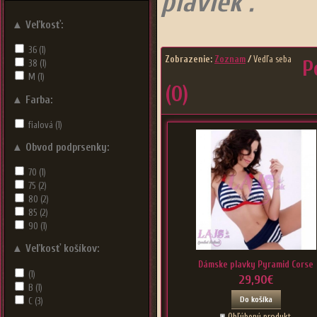
plaviek .
▲
Veľkosť:
36
(1)
Zobrazenie:
Zoznam
/
Vedľa seba
P
38
(1)
M
(1)
(0)
▲
Farba:
fialová
(1)
▲
Obvod podprsenky:
70
(1)
75
(2)
80
(2)
85
(2)
90
(1)
▲
Veľkosť košíkov:
Dámske plavky Pyramid Corse
(1)
29,90€
B
(1)
Do košíka
C
(3)
Obľúbený produkt