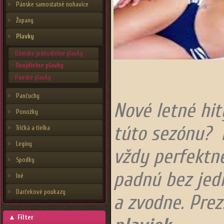
Pánske samostatné nohavice
Župany
Plavky
- Dámske jednodielne plavky
- Dvojdielne plavky
- Pánske plavky
Pančuchy
Nové letné hit
Ponožky
túto sezónu?
Tričká a tielka
Legíny
vždy perfektn
Spodky
padnú bez jedi
Iné
Darčekové poukazy
a zvodne. Prez
▲
Filter