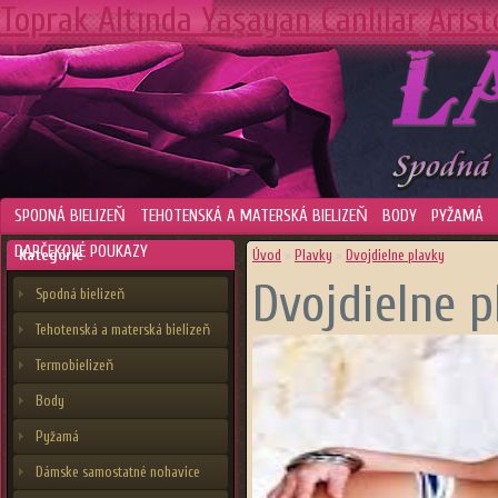
Toprak Altında Yaşayan Canlılar
Arist
SPODNÁ BIELIZEŇ
TEHOTENSKÁ A MATERSKÁ BIELIZEŇ
BODY
PYŽAMÁ
DARČEKOVÉ POUKAZY
Kategórie
Úvod
»
Plavky
»
Dvojdielne plavky
Dvojdielne p
Spodná bielizeň
Tehotenská a materská bielizeň
Termobielizeň
Body
Pyžamá
Dámske samostatné nohavice