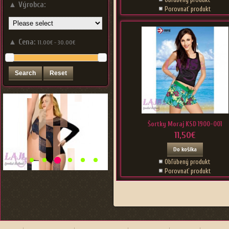
▲
Výrobca:
Porovnať produkt
▲
Cena:
11.00€ - 30.00€
Šortky Moraj KSD 1900-001
11,50€
Do košíka
Obľúbený produkt
Porovnať produkt