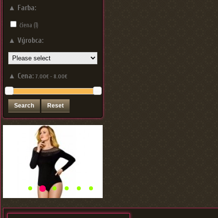
▲
Farba:
čiena
(1)
▲
Výrobca:
▲
Cena:
7.00€ - 8.00€