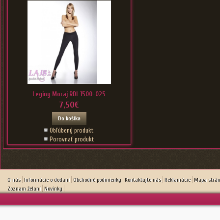
Leginy Moraj RDL 1500-025
7,50€
Do košíka
Obľúbený produkt
Porovnať produkt
O nás
Informácie o dodaní
Obchodné podmienky
Kontaktujte nás
Reklamácie
Mapa strá
Zoznam želaní
Novinky