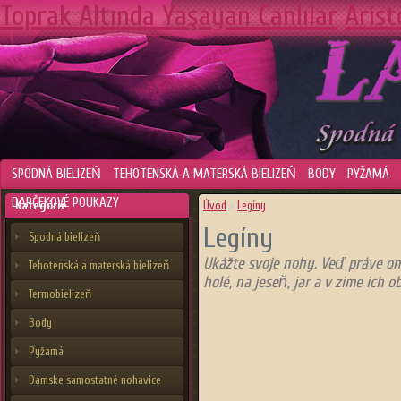
Toprak Altında Yaşayan Canlılar
Arist
SPODNÁ BIELIZEŇ
TEHOTENSKÁ A MATERSKÁ BIELIZEŇ
BODY
PYŽAMÁ
DARČEKOVÉ POUKAZY
Kategórie
Úvod
»
Legíny
Legíny
Spodná bielizeň
Ukážte svoje nohy. Veď práve ony
Tehotenská a materská bielizeň
holé, na jeseň, jar a v zime ich 
Termobielizeň
Body
Diyarbakır
web
Pyžamá
tasarım
Mardin
Dámske samostatné nohavice
web