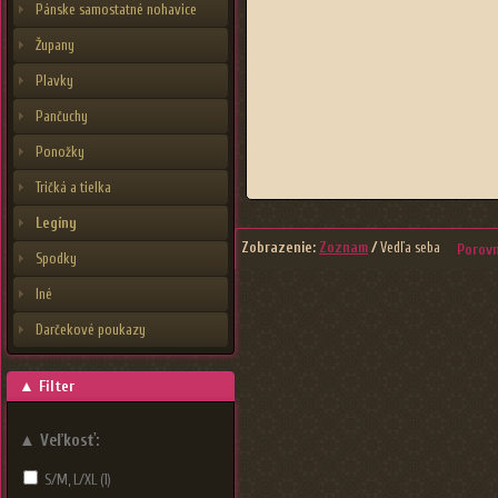
tasarım
Pánske samostatné nohavice
Župany
Plavky
Pančuchy
Ponožky
Tričká a tielka
Legíny
Zobrazenie:
Zoznam
/
Vedľa seba
Porovn
Spodky
Iné
Darčekové poukazy
▲
Filter
▲
Veľkosť:
S/M, L/XL
(1)