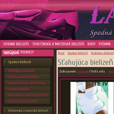
Toprak Altında Yaşayan Canlılar
Aristoteles Eserleri ve Buluşları
SPODNÁ BIELIZEŇ
TEHOTENSKÁ A MATERSKÁ BIELIZEŇ
BODY
PYŽAMÁ
DARČEKOVÉ POUKAZY
Kategórie
Úvod
»
Spodná bielizeň
»
Sťahujúca bielize
Sťahujúca bielizeň
Spodná bielizeň
- Sťahujúca bielizeň
Zobrazenie:
Zoznam
/
Vedľa seba
Por
- Dámska spodná bielizeň
- Spodná bielizeň- plnšie tvary
- Luxusné košieľky
- Tehotenská a materská bielizeň
- Pánska spodná bielizeň
Tehotenská a materská bielizeň