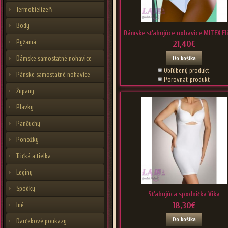
Termobielizeň
Body
Dámske sťahujúce nohavice MITEX Eli
Pyžamá
21,40€
Dámske samostatné nohavice
Do košíka
Obľúbený produkt
Pánske samostatné nohavice
Porovnať produkt
Župany
Plavky
Pančuchy
Ponožky
Tričká a tielka
Legíny
Spodky
Sťahujúca spodnička Vika
18,30€
Iné
Do košíka
Darčekové poukazy