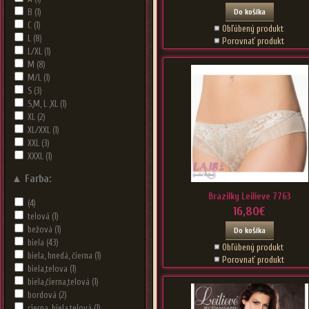
Do košíka
B
(1)
C
(1)
Obľúbený produkt
L
(8)
Porovnať produkt
L/XL
(1)
M
(8)
M/L
(1)
S
(3)
S,M, L ,XL
(1)
XL
(2)
XL/XXL
(1)
XXL
(3)
XXXL
(1)
▲
Farba:
Brazilky Leilieve 7763
(4)
16,80€
telová
(1)
bežová
(1)
Do košíka
biela
(43)
Obľúbený produkt
biela, hnedá, čierna
(1)
Porovnať produkt
biela,telova
(1)
biela,čierna,telová
(1)
bordová
(2)
cierna, biela,telová
(1)