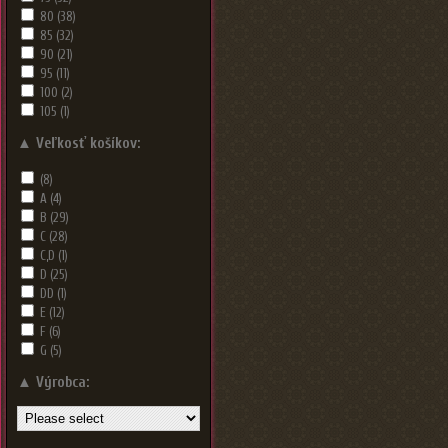
80
(38)
85
(32)
90
(21)
95
(11)
100
(2)
105
(1)
▲
Veľkosť košíkov:
(8)
A
(4)
B
(29)
C
(28)
C,D
(1)
D
(25)
DD
(1)
E
(12)
F
(6)
G
(5)
▲
Výrobca: