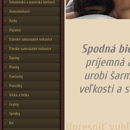
Tehotenská a materská bielizeň
Termobielizeň
Body
Pyžamá
Dámske samostatné nohavice
Spodná bi
Pánske samostatné nohavice
príjemná 
Župany
Plavky
urobí šar
Pančuchy
veľkosti a 
Ponožky
Tričká a tielka
Legíny
Spodky
Upresniť vyh
Iné