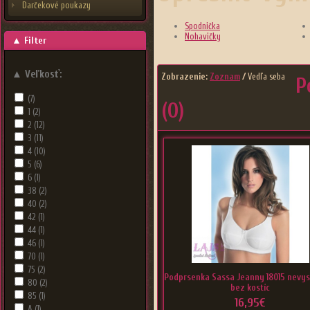
Darčekové poukazy
Spodnička
Nohavičky
▲
Filter
▲
Veľkosť:
Zobrazenie:
Zoznam
/
Vedľa seba
P
(7)
(0)
1
(2)
2
(12)
3
(11)
4
(10)
5
(6)
6
(1)
38
(2)
40
(2)
42
(1)
44
(1)
46
(1)
70
(1)
75
(2)
Podprsenka Sassa Jeanny 18015 nevy
80
(2)
bez kostíc
85
(1)
16,95€
A
(1)