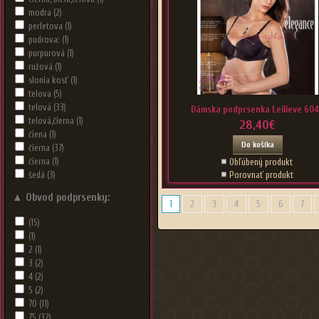
modra
(2)
perletova
(1)
pudrova:
(1)
purpurová
(1)
ružová
(1)
slonia kosť
(1)
telova
(5)
telová
(33)
Dámska podprsenka Leilieve 60
telová,čierna
(1)
28,40€
čiena
(1)
Do košíka
čierna
(37)
čierna
(1)
Obľúbený produkt
šedá
(3)
Porovnať produkt
▲
Obvod podprsenky:
1
2
3
4
5
6
7
(15)
(1)
2
(1)
3
(2)
4
(2)
5
(2)
70
(11)
75
(32)