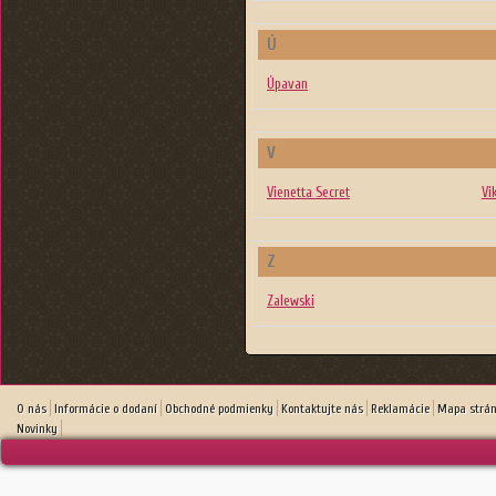
Ú
Úpavan
V
Vienetta Secret
Vi
Z
Zalewski
O nás
Informácie o dodaní
Obchodné podmienky
Kontaktujte nás
Reklamácie
Mapa strá
Novinky