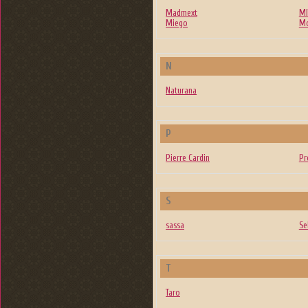
Madmext
MI
Miego
Mo
N
Naturana
P
Pierre Cardin
Pr
S
sassa
Se
T
Taro