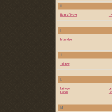
H
Hands Flower
He
I
Intimidao
J
Julimex
L
Leilieve
Le
Lemila
Li
M