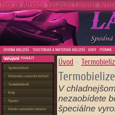
Toprak Altında Yaşayan Canlılar
Arist
SPODNÁ BIELIZEŇ
TEHOTENSKÁ A MATERSKÁ BIELIZEŇ
BODY
PYŽAMÁ
DARČEKOVÉ POUKAZY
Kategórie
Úvod
»
Termobieli
Spodná bielizeň
Termobieliz
Tehotenská a materská bielizeň
Termobielizeň
V chladnejšom 
Body
nezaobídete 
Pyžamá
špeciálne vyro
Dámske samostatné nohavice