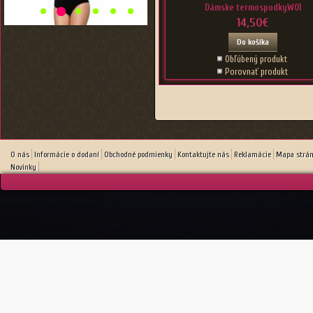
Dámske termospodkyW01
14,50€
Do košíka
Obľúbený produkt
Porovnať produkt
O nás
Informácie o dodaní
Obchodné podmienky
Kontaktujte nás
Reklamácie
Mapa strá
Novinky