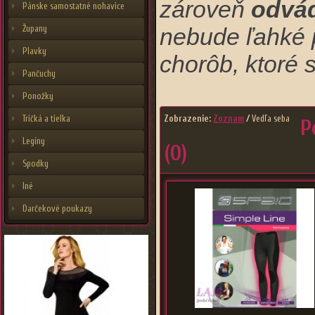
zároveň
odvád
Pánske samostatné nohavice
Župany
nebude ľahké 
Plavky
chorôb, ktoré 
Pančuchy
Ponožky
Tričká a tielka
Zobrazenie:
Zoznam
/
Vedľa seba
P
Legíny
(0)
Spodky
Iné
Darčekové poukazy