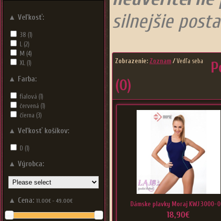
silnejšie posta
▲
Veľkosť:
38
(1)
L
(2)
M
(4)
Zobrazenie:
Zoznam
/
Vedľa seba
P
XL
(1)
▲
Farba:
(0)
fialová
(1)
červená
(1)
čierna
(3)
▲
Veľkosť košíkov:
D
(1)
▲
Výrobca:
▲
Cena:
11.00€ - 49.00€
Dámske plavky Moraj KWJ 3000-0
18,90€