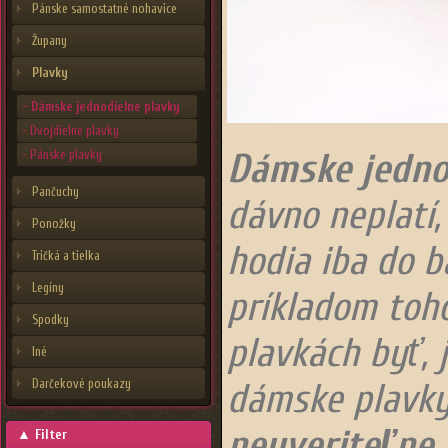
Pánske samostatné nohavice
Župany
Plavky
- Dámske jednodielne plavky
- Dvojdielne plavky
Dámske jedno
- Pánske plavky
Pančuchy
dávno neplatí,
Ponožky
hodia iba do 
Tričká a tielka
Legíny
príkladom toh
Spodky
plavkách byť, 
Iné
Darčekové poukazy
dámske plavk
neuveriteľne 
▲
Filter