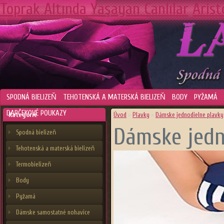
Toprak Altında Yaşayan Canlılar
Arist
SPODNÁ BIELIZEŇ
TEHOTENSKÁ A MATERSKÁ BIELIZEŇ
BODY
PYŽAMÁ
DARČEKOVÉ POUKAZY
Kategórie
Úvod
»
Plavky
»
Dámske jednodielne plavky
Dámske jedn
Spodná bielizeň
Tehotenská a materská bielizeň
Termobielizeň
Body
Pyžamá
Dámske samostatné nohavice