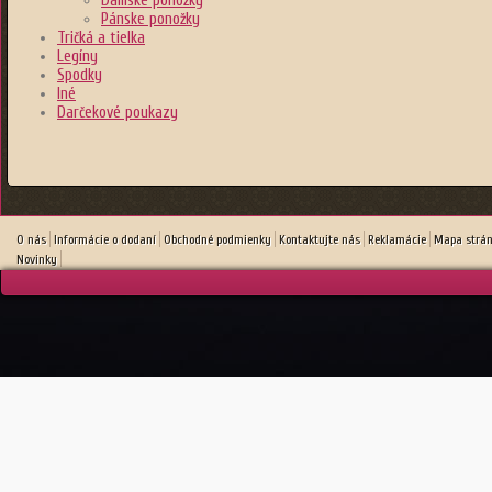
Dámske ponožky
Pánske ponožky
Tričká a tielka
Legíny
Spodky
Iné
Darčekové poukazy
O nás
Informácie o dodaní
Obchodné podmienky
Kontaktujte nás
Reklamácie
Mapa strá
Novinky