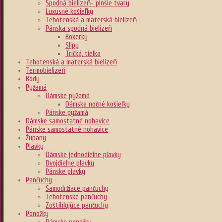
Spodná bielizeň- plnšie tvary
Luxusné košieľky
Tehotenská a materská bielizeň
Pánska spodná bielizeň
Boxerky
Slipy
Tričká, tielka
Tehotenská a materská bielizeň
Termobielizeň
Body
Pyžamá
Dámske pyžamá
Dámske nočné košieľky
Pánske pyžamá
Dámske samostatné nohavice
Pánske samostatné nohavice
Župany
Plavky
Dámske jednodielne plavky
Dvojdielne plavky
Pánske plavky
Pančuchy
Samodržiace pančuchy
Tehotenské pančuchy
Zoštihlujúce pančuchy
Ponožky