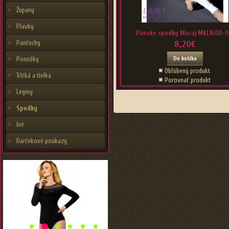
Župany
Plavky
Pánske spodky Moraj MKL1600-0
Pančuchy
8,20€
Do košíka
Ponožky
Obľúbený produkt
Tričká a tielka
Porovnať produkt
Legíny
Spodky
Iné
Darčekové poukazy