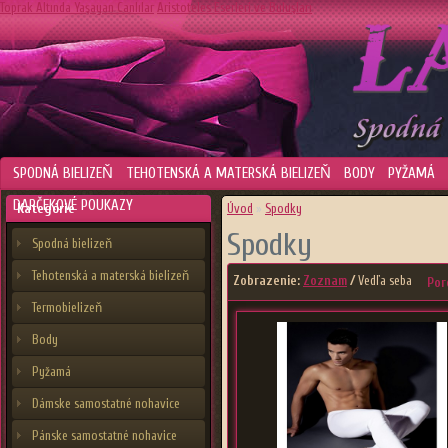
Toprak Altında Yaşayan Canlılar
Aristoteles Eserleri ve Buluşları
SPODNÁ BIELIZEŇ
TEHOTENSKÁ A MATERSKÁ BIELIZEŇ
BODY
PYŽAMÁ
DARČEKOVÉ POUKAZY
Kategórie
Úvod
»
Spodky
Spodky
Spodná bielizeň
Tehotenská a materská bielizeň
Zobrazenie:
Zoznam
/
Vedľa seba
Por
Termobielizeň
Body
Pyžamá
Dámske samostatné nohavice
Pánske samostatné nohavice