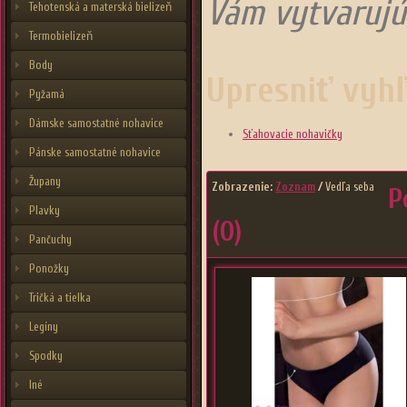
Vám vytvarujú
Tehotenská a materská bielizeň
Termobielizeň
Body
Upresniť vyh
Pyžamá
Dámske samostatné nohavice
Sťahovacie nohavičky
Pánske samostatné nohavice
Župany
Zobrazenie:
Zoznam
/
Vedľa seba
P
Plavky
(0)
Pančuchy
Ponožky
Tričká a tielka
Legíny
Spodky
Iné