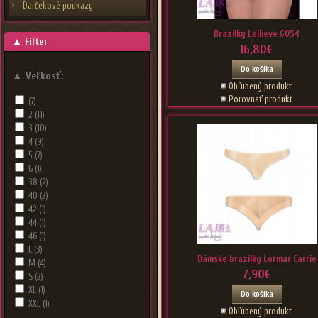
Darčekové poukazy
Brazilky Leilieve 6054
▲
Filter
16,80€
Do košíka
▲
Veľkosť:
Obľúbený produkt
Porovnať produkt
(7)
2
(11)
3
(10)
4
(9)
5
(7)
6
(1)
38
(2)
40
(2)
42
(1)
44
(1)
46
(1)
L
(3)
Dámske brazilky Lormar Carrie
M
(4)
7,90€
S
(2)
XL
(1)
Do košíka
XXL
(1)
Obľúbený produkt