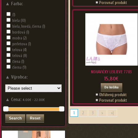
Porovnať produkt
▲
Farba:
(1)
biela
(10)
biela, hnedá, čierna
(1)
bordová
(1)
modra
(2)
perletova
(1)
telova
(4)
telová
(8)
čiena
(1)
čierna
(9)
NOHAVIČKY LEILIEVE 7783
▲
Výrobca:
15,80€
Do košíka
Obľúbený produkt
▲
Cena:
Porovnať produkt
4.00€ - 22.00€
1
2
3
>
>|