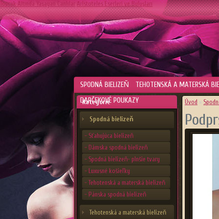
Toprak Altında Yaşayan Canlılar
Aristoteles Eserleri ve Buluşları
SPODNÁ BIELIZEŇ
TEHOTENSKÁ A MATERSKÁ BIE
DARČEKOVÉ POUKAZY
Kategórie
Úvod
»
Spodná
Podpr
Spodná bielizeň
- Sťahujúca bielizeň
- Dámska spodná bielizeň
- Spodná bielizeň- plnšie tvary
- Luxusné košieľky
- Tehotenská a materská bielizeň
- Pánska spodná bielizeň
Tehotenská a materská bielizeň