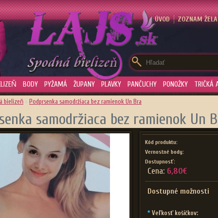
ÚVOD
ZOZNAM ŽELAN
LIZEŇ
BODY
PYŽAMÁ
ŽUPANY
PLAVKY
PANČUCHY
PONOŽKY
TRIČKÁ 
 bielizeň
»
Podprsenka samodržiaca bez ramienok Un Bra
senka samodržiaca bez ramienok Un B
Kód produktu:
Vernostné body:
Dostupnosť:
Cena:
6,80€
Dostupné možnosti
*
Veľkosť košíčkov: