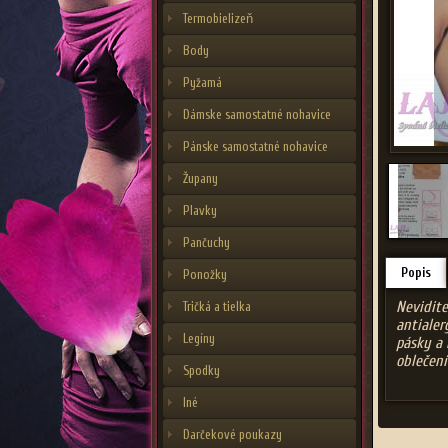
Termobielizeň
Body
Pyžamá
Dámske samostatné nohavice
Pánske samostatné nohavice
Župany
Plavky
Pančuchy
Popis
Ponožky
Nevidite
Tričká a tielka
antialer
Legíny
pásky a 
oblečení
Spodky
Iné
Darčekové poukazy