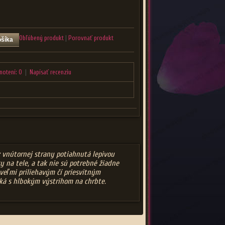
Obľúbený produkt
|
Porovnať produkt
notení: 0
|
Napísať recenziu
z vnútornej strany potiahnutá lepivou
y na tele, a tak nie sú potrebné žiadne
 veľmi priliehavým čí priesvitným
čká s hlbokým výstrihom na chrbte.