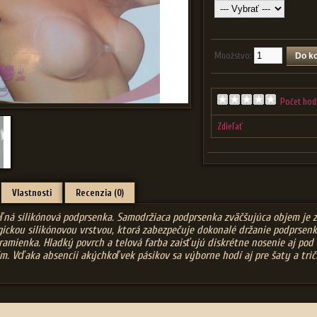
Množstvo:
Počet hod
Zdieľať
Vlastnosti
Recenzia (0)
ľná silikónová podprsenka. Samodržiaca podprsenka zväčšujúca objem je 
gickou silikónovou vrstvou, ktorá zabezpečuje dokonalé držanie podprsenk
ramienka. Hladký povrch a telová farba zaisťujú diskrétne nosenie aj pod
m. Vďaka absencii akýchkoľvek pásikov sa výborne hodí aj pre šaty a tri