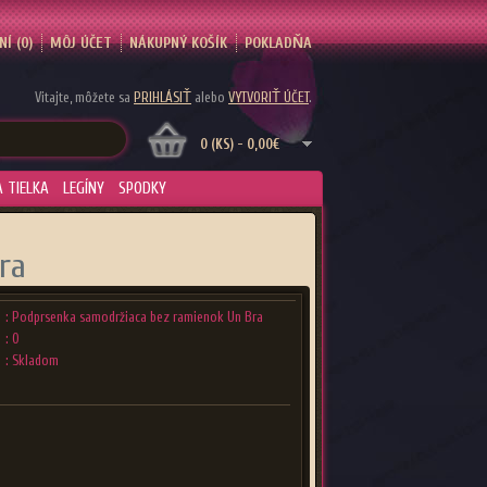
Í (0)
MÔJ ÚČET
NÁKUPNÝ KOŠÍK
POKLADŇA
Vitajte, môžete sa
PRIHLÁSIŤ
alebo
VYTVORIŤ ÚČET
.
0 (KS) - 0,00€
A TIELKA
LEGÍNY
SPODKY
ra
: Podprsenka samodržiaca bez ramienok Un Bra
: 0
: Skladom