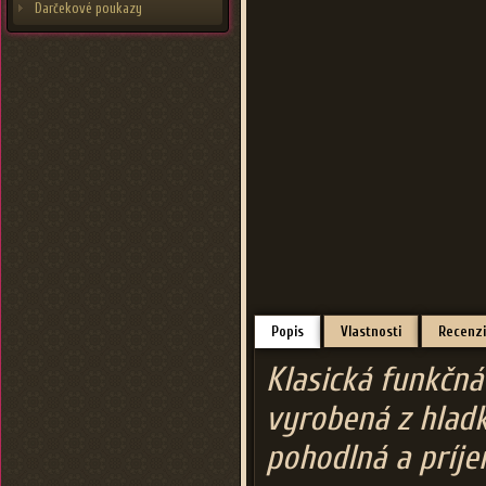
Darčekové poukazy
Popis
Vlastnosti
Recenzi
Klasická funkčná
vyrobená z hlad
pohodlná a príj