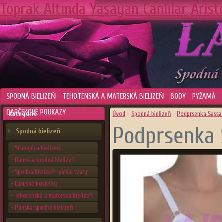
Toprak Altında Yaşayan Canlılar
Arist
SPODNÁ BIELIZEŇ
TEHOTENSKÁ A MATERSKÁ BIELIZEŇ
BODY
PYŽAMÁ
DARČEKOVÉ POUKAZY
Kategórie
Úvod
»
Spodná bielizeň
»
Podprsenka Sassa
Podprsenka 
Spodná bielizeň
- Sťahujúca bielizeň
- Dámska spodná bielizeň
- Spodná bielizeň- plnšie tvary
- Luxusné košieľky
- Tehotenská a materská bielizeň
- Pánska spodná bielizeň